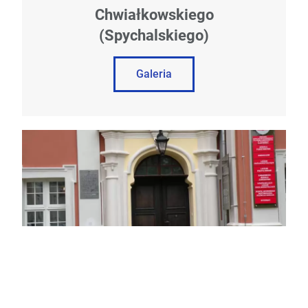
Chwiałkowskiego
(Spychalskiego)
Galeria
Owińska