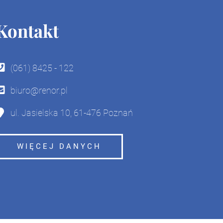
Kontakt
(061) 8425 - 122
biuro@renor.pl
ul. Jasielska 10, 61-476 Poznań
WIĘCEJ DANYCH